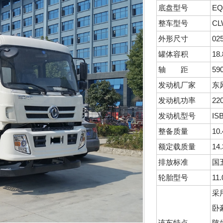
底盘型号
EQ
整车型号
CL
外形尺寸
02
罐体容积
18.
轴 距
59
发动机厂家
东
发动机功率
22
发动机型号
IS
整备质量
10
额定载质量
14
排放标准
国
轮胎型号
11.
采
卧
该车特点
陕