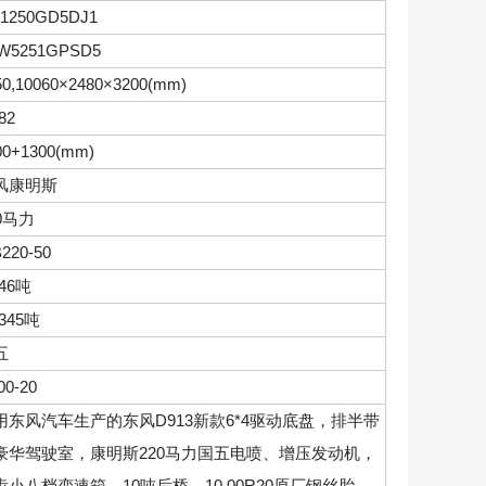
1250GD5DJ1
W5251GPSD5
50,10060×2480×3200(mm)
82
00+1300(mm)
风康明斯
0马力
B220-50
.46吨
.345吨
五
00-20
用东风汽车生产的东风D913新款6*4驱动底盘，排半带
豪华驾驶室，康明斯220马力国五电喷、增压发动机，
齿小八档变速箱，10吨后桥，10.00R20原厂钢丝胎，