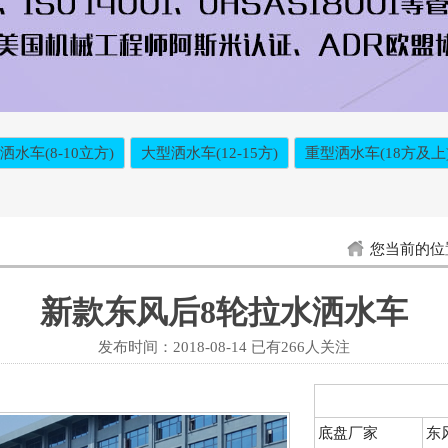
洒水车(8-10立方)
大型洒水车(12-15方)
重型洒水车(18方及上
您当前的位
新款东风后8轮拉水洒水车
发布时间：
2018-08-14
已有
266人关注
底盘厂家
东