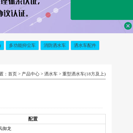
)
多功能抑尘车
消防洒水车
洒水车配件
置：
首页
>
产品中心
>
洒水车
>
重型洒水车(18方及上)
配置
风御龙