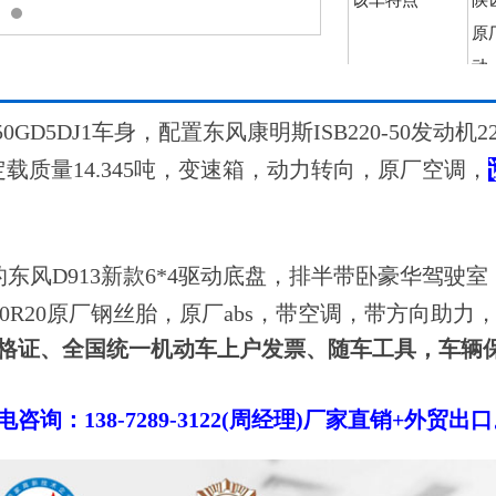
原
动
50GD5DJ1车身，配置东风康明斯ISB220-50发动
吨，额定载质量14.345吨，变速箱，动力转向，原厂空调，
东风D913新款6*4驱动底盘，排半带卧豪华驾驶室
00R20原厂钢丝胎，原厂abs，带空调，带方向助
格证、全国统一机动车上户发票、随车工具，车辆
！
：138-7289-3122(周经理)厂家直销+外贸出