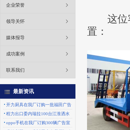
企业荣誉
这位客
领导关怀
置：
媒体报导
成功案例
联系我们
最新资讯
开力厨具在我厂订购一批福田广告
车
程力出口委内瑞拉100台江淮洒水
车圆满完成
oppo手机在我厂订购300辆广告宣