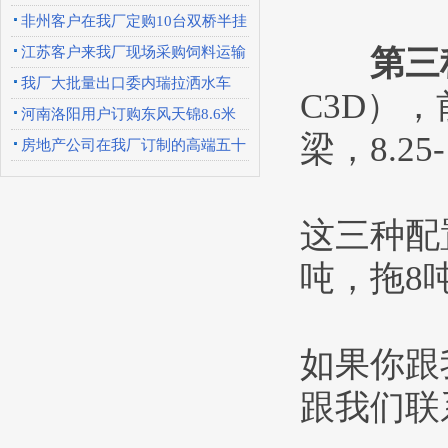
307个垃圾箱开始
非州客户在我厂定购10台双桥半挂
平板车
江苏客户来我厂现场采购饲料运输
第三
车
我厂大批量出口委内瑞拉洒水车
C3D），
河南洛阳用户订购东风天锦8.6米
梁，8.25
气瓶运输车顺利
房地产公司在我厂订制的高端五十
铃LED广告宣传
这三种配
吨，拖8
如果你跟
跟我们联