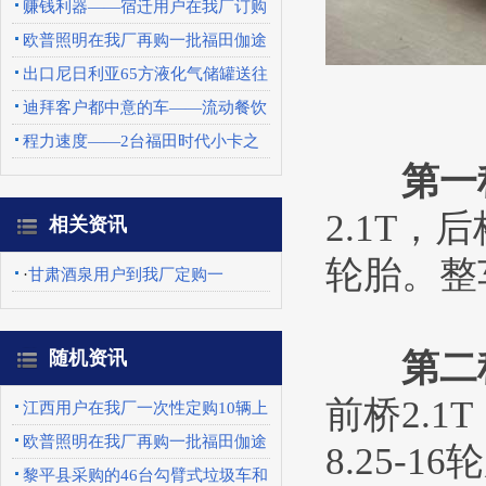
传车
赚钱利器——宿迁用户在我厂订购
一批东风天锦
欧普照明在我厂再购一批福田伽途
广告宣传车
出口尼日利亚65方液化气储罐送往
上海港口
迪拜客户都中意的车——流动餐饮
车
程力速度——2台福田时代小卡之
第一
星3扫路车发往山
2.1T，后
相关资讯
轮胎。整车
·
甘肃酒泉用户到我厂定购一
随机资讯
第二
前桥2.1
江西用户在我厂一次性定购10辆上
蓝牌的东风劲勇
欧普照明在我厂再购一批福田伽途
8.25-1
广告宣传车
黎平县采购的46台勾臂式垃圾车和