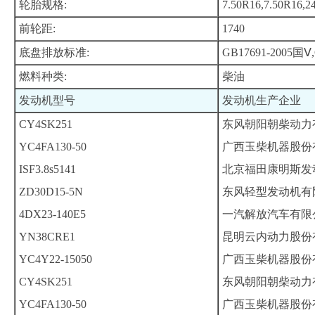
轮胎规格:
7.50R16,7.50R16,2
前轮距:
1740
底盘排放标准:
GB17691-2005国Ⅴ,
燃料种类:
柴油
发动机型号
发动机生产企业
CY4SK251
东风朝阳朝柴动力
YC4FA130-50
广西玉柴机器股份
ISF3.8s5141
北京福田康明斯发
ZD30D15-5N
东风轻型发动机有
4DX23-140E5
一汽解放汽车有限
YN38CRE1
昆明云内动力股份
YC4Y22-15050
广西玉柴机器股份
CY4SK251
东风朝阳朝柴动力
YC4FA130-50
广西玉柴机器股份