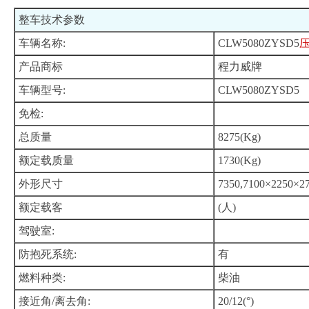
整车技术参数
车辆名称:
CLW5080ZYSD5
产品商标
程力威牌
车辆型号:
CLW5080ZYSD5
免检:
总质量
8275(Kg)
额定载质量
1730(Kg)
外形尺寸
7350,7100×2250×2
额定载客
(人)
驾驶室:
防抱死系统:
有
燃料种类:
柴油
接近角/离去角:
20/12(°)